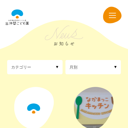
出
仲
navigation
間
こ
ど
も
園
カテゴリー
月別