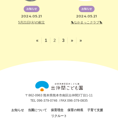
お知らせ
お知らせ
2024.05.21
2024.05.21
5月21日(火)の献立
🐤なかまっこクラブ🐤
«
1
2
3
»
»
出
仲
間
こ
ど
〒862-0963 熊本県熊本市南区出仲間3丁目1-11
も
TEL 096-379-0746
/ FAX 096-379-0835
園
お知らせ
当園について
保育理念
保育の特長
子育て支援
リクルート