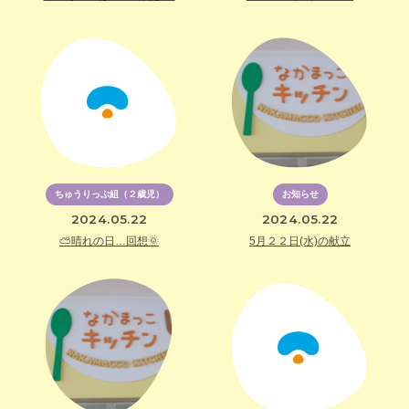
ちゅうりっぷ組（２歳児）
お知らせ
2024.05.22
2024.05.22
⛅晴れの日…回想🌞
5月２２日(水)の献立