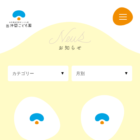
出
仲
navigation
間
こ
ど
も
園
カテゴリー
月別