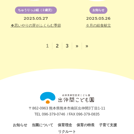
ちゅうりっぷ組（２歳児）
お知らせ
2025.05.27
2025.05.26
🍀思いやりの芽がふくらむ季節
６月の給食献立
1
2
3
»
»
出
仲
間
こ
ど
〒862-0963 熊本県熊本市南区出仲間3丁目1-11
も
TEL 096-379-0746
/ FAX 096-379-0835
園
お知らせ
当園について
保育理念
保育の特長
子育て支援
リクルート