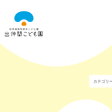
出
仲
間
こ
ど
も
園
カテゴリ