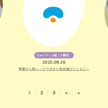
ちゅうりっぷ組（２歳児）
2025.08.26
🌟夏から秋へ～クワガタと色水遊びとともに～
1
2
3
»
»