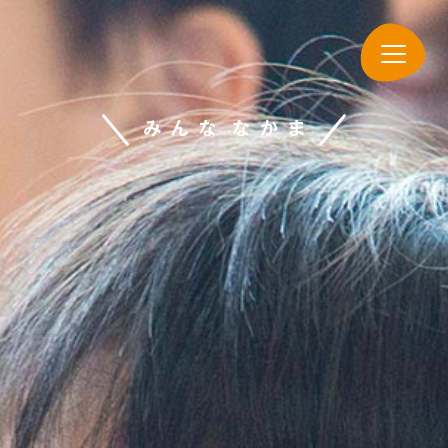
navigation
み
ん
な
な
か
ま