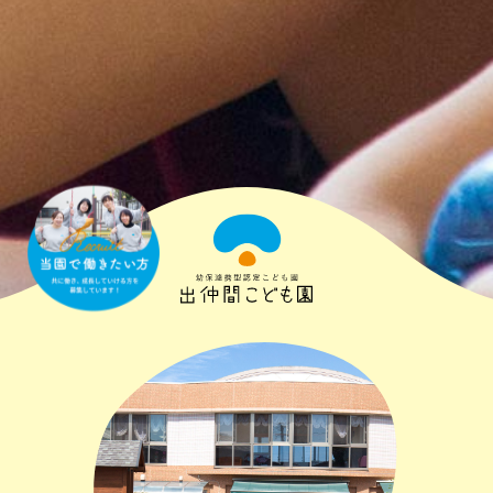
出
仲
間
こ
ど
も
園