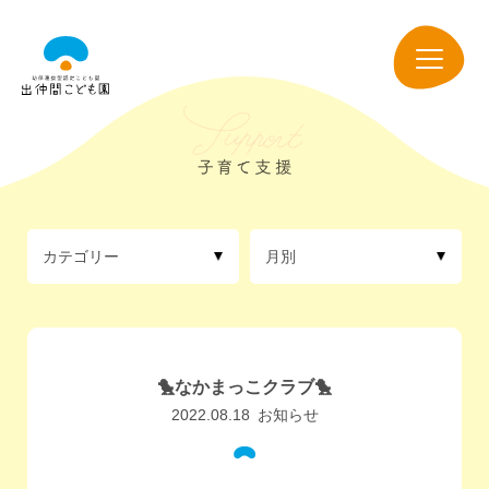
出
仲
navigation
間
こ
ど
も
園
カテゴリー
月別
🐤なかまっこクラブ🐤
2022.08.18
お知らせ