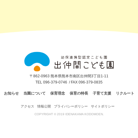
出
仲
間
こ
ど
も
園
〒862-0963 熊本県熊本市南区出仲間3丁目1-11
TEL 096-379-0746
/ FAX 096-379-0835
お知らせ
当園について
保育理念
保育の特長
子育て支援
リクルート
アクセス
情報公開
プライバシーポリシー
サイトポリシー
COPYRIGHT © 2019 IDENAKAMA KODOMOEN.