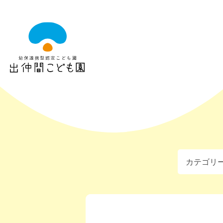
出
仲
間
こ
ど
も
園
カテゴリ