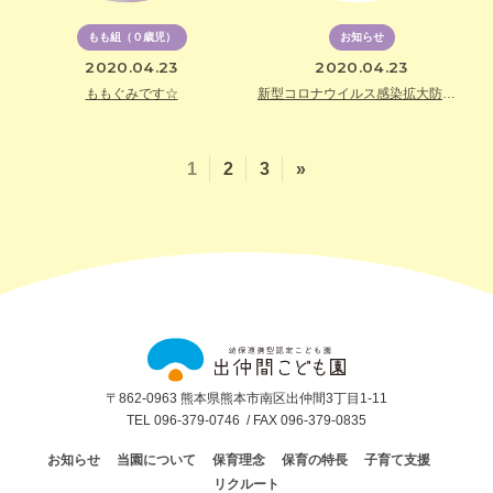
もも組（０歳児）
お知らせ
2020.04.23
2020.04.23
ももぐみです☆
新型コロナウイルス感染拡大防止のための登園自粛の要請について（期間延長）
1
2
3
»
出
仲
間
こ
ど
〒862-0963 熊本県熊本市南区出仲間3丁目1-11
も
TEL 096-379-0746
/ FAX 096-379-0835
園
お知らせ
当園について
保育理念
保育の特長
子育て支援
リクルート