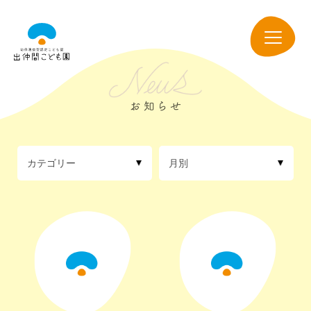
出
仲
navigation
間
こ
ど
も
園
カテゴリー
月別