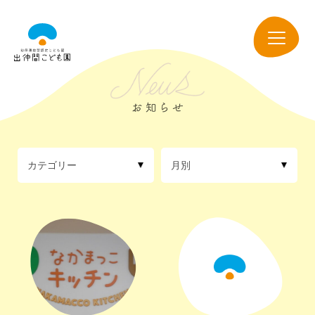
出
仲
navigation
間
こ
ど
も
園
カテゴリー
月別