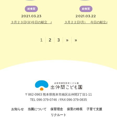
給食室
給食室
2021.03.23
2021.03.22
３月２３日(火)今日の献立 ♪
３月２２日(月） 今日の献立♪
1
2
3
»
»
出
仲
間
こ
ど
〒862-0963 熊本県熊本市南区出仲間3丁目1-11
も
TEL 096-379-0746
/ FAX 096-379-0835
園
お知らせ
当園について
保育理念
保育の特長
子育て支援
リクルート