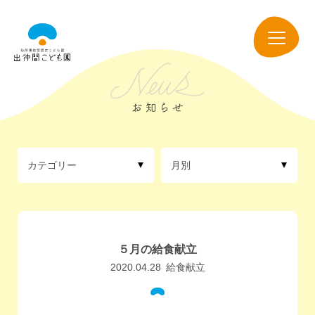
出
仲
navigation
間
こ
ど
も
園
カテゴリー
月別
５月の給食献立
2020.04.28
給食献立