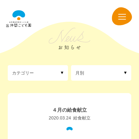
出
仲
navigation
間
こ
ど
も
園
カテゴリー
月別
４月の給食献立
2020.03.24
給食献立