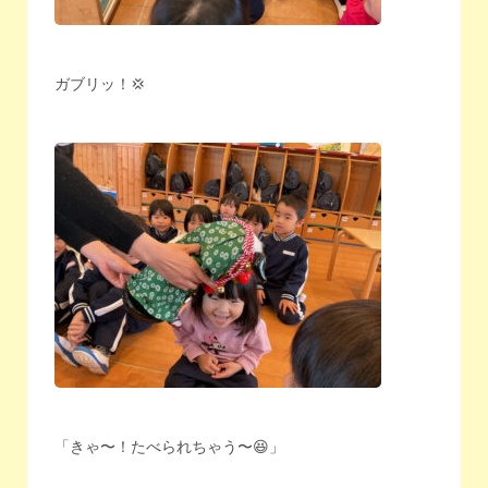
ガブリッ！💢
「きゃ〜！たべられちゃう〜😆」