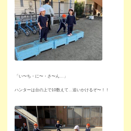
「い〜ち・に〜・さ〜ん…」
ハンターは台の上で10数えて…追いかけるぞ〜！！