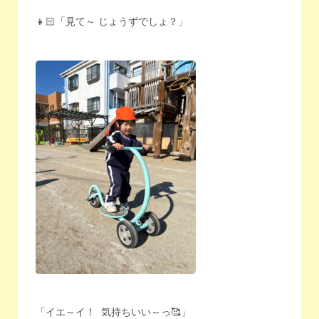
👧🏻「見て～ じょうずでしょ？」
「イエ～イ！ 気持ちいい～っ🥰」