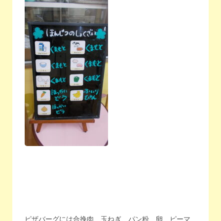
ピザバーグには合挽肉、玉ねぎ、パン粉、卵、ピーマ