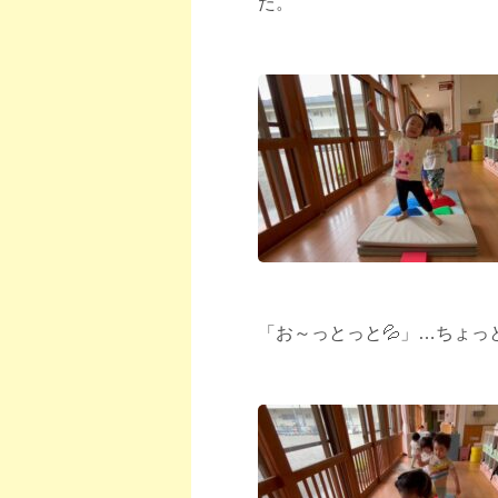
た。
「お～っとっと💦」…ちょっ