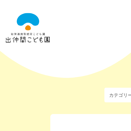
出
仲
間
こ
ど
も
園
カテゴリ