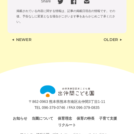
Share
掲載されている内容に関する情報は、記事の掲載日現在の情報です。
その
後、予告なしに変更となる場合がございます事をあらかじめご了承くださ
い。
NEWER
OLDER
出
仲
間
こ
ど
〒862-0963 熊本県熊本市南区出仲間3丁目1-11
も
TEL 096-379-0746
/ FAX 096-379-0835
園
お知らせ
当園について
保育理念
保育の特長
子育て支援
リクルート