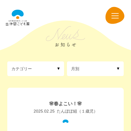
出
仲
navigation
間
こ
ど
も
園
カテゴリー
月別
🌸春よこい！🌸
2025.02.25
たんぽぽ組（１歳児）