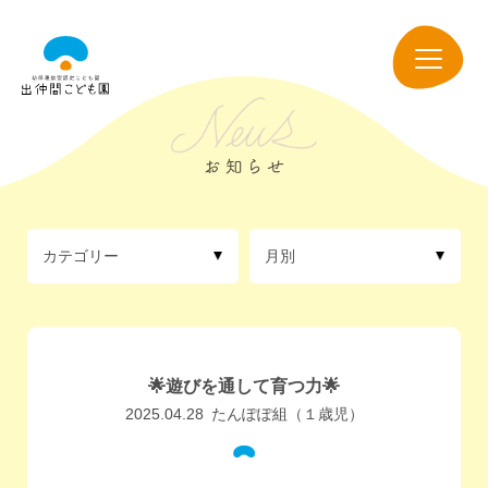
出
仲
navigation
間
こ
ど
も
園
カテゴリー
月別
🌟遊びを通して育つ力🌟
2025.04.28
たんぽぽ組（１歳児）